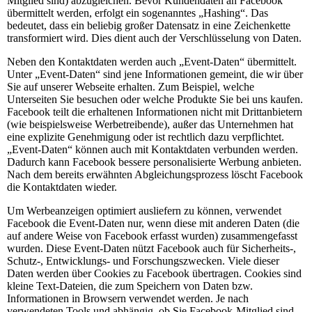
Mitglied sind) abzugleichen. Bevor Kundendaten an Facebook
übermittelt werden, erfolgt ein sogenanntes „Hashing“. Das
bedeutet, dass ein beliebig großer Datensatz in eine Zeichenkette
transformiert wird. Dies dient auch der Verschlüsselung von Daten.
Neben den Kontaktdaten werden auch „Event-Daten“ übermittelt.
Unter „Event-Daten“ sind jene Informationen gemeint, die wir über
Sie auf unserer Webseite erhalten. Zum Beispiel, welche
Unterseiten Sie besuchen oder welche Produkte Sie bei uns kaufen.
Facebook teilt die erhaltenen Informationen nicht mit Drittanbietern
(wie beispielsweise Werbetreibende), außer das Unternehmen hat
eine explizite Genehmigung oder ist rechtlich dazu verpflichtet.
„Event-Daten“ können auch mit Kontaktdaten verbunden werden.
Dadurch kann Facebook bessere personalisierte Werbung anbieten.
Nach dem bereits erwähnten Abgleichungsprozess löscht Facebook
die Kontaktdaten wieder.
Um Werbeanzeigen optimiert ausliefern zu können, verwendet
Facebook die Event-Daten nur, wenn diese mit anderen Daten (die
auf andere Weise von Facebook erfasst wurden) zusammengefasst
wurden. Diese Event-Daten nützt Facebook auch für Sicherheits-,
Schutz-, Entwicklungs- und Forschungszwecken. Viele dieser
Daten werden über Cookies zu Facebook übertragen. Cookies sind
kleine Text-Dateien, die zum Speichern von Daten bzw.
Informationen in Browsern verwendet werden. Je nach
verwendeten Tools und abhängig, ob Sie Facebook-Mitglied sind,