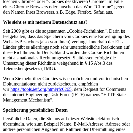
löschen Chrome” oder “Cookies deaktivieren Chrome” im Falle
eines Chrome Browsers oder tauschen das Wort “Chrome” gegen
den Namen Ihres Browsers, z.B. Edge, Firefox, Safari aus.
Wie sieht es mit meinem Datenschutz aus?
Seit 2009 gibt es die sogenannten „Cookie-Richtlinien“. Darin ist
festgehalten, dass das Speichern von Cookies eine Einwilligung des
Website-Besuchers (also von Ihnen) verlangt. Innerhalb der EU-
Länder gibt es allerdings noch sehr unterschiedliche Reaktionen auf
diese Richtlinien. In Deutschland wurden die Cookie-Richtlinien
nicht als nationales Recht umgesetzt. Stattdessen erfolgte die
Umsetzung dieser Richtlinie weitgehend in § 15 Abs.3 des
Telemediengesetzes (TMG).
Wenn Sie mehr über Cookies wissen möchten und vor technischen
Dokumentationen nicht zurückscheuen, empfehlen
wir
https://tools.ietf.org/html/rfc6265
, dem Request for Comments
der Internet Engineering Task Force (IETF) namens “HTTP State
Management Mechanism”.
Speicherung persönlicher Daten
Persönliche Daten, die Sie uns auf dieser Website elektronisch
übermitteln, wie zum Beispiel Name, E-Mail-Adresse, Adresse oder
andere persönlichen Angaben im Rahmen der Übermittlung eines