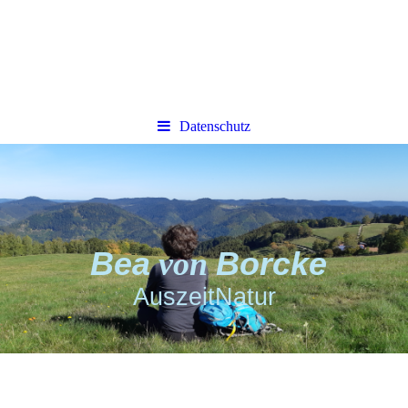
Datenschutz
Bea
von
Borcke
AuszeitNatur