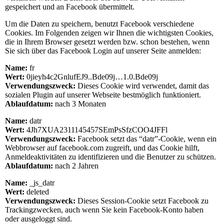
gespeichert und an Facebook übermittelt.
Um die Daten zu speichern, benutzt Facebook verschiedene
Cookies. Im Folgenden zeigen wir Ihnen die wichtigsten Cookies,
die in Ihrem Browser gesetzt werden bzw. schon bestehen, wenn
Sie sich über das Facebook Login auf unserer Seite anmelden:
Name:
fr
Wert:
0jieyh4c2GnlufEJ9..Bde09j…1.0.Bde09j
Verwendungszweck:
Dieses Cookie wird verwendet, damit das
sozialen Plugin auf unserer Webseite bestmöglich funktioniert.
Ablaufdatum:
nach 3 Monaten
Name:
datr
Wert:
4Jh7XUA2311145457SEmPsSfzCOO4JFFl
Verwendungszweck:
Facebook setzt das “datr”-Cookie, wenn ein
Webbrowser auf facebook.com zugreift, und das Cookie hilft,
Anmeldeaktivitäten zu identifizieren und die Benutzer zu schützen.
Ablaufdatum:
nach 2 Jahren
Name:
_js_datr
Wert:
deleted
Verwendungszweck:
Dieses Session-Cookie setzt Facebook zu
Trackingzwecken, auch wenn Sie kein Facebook-Konto haben
oder ausgeloggt sind.